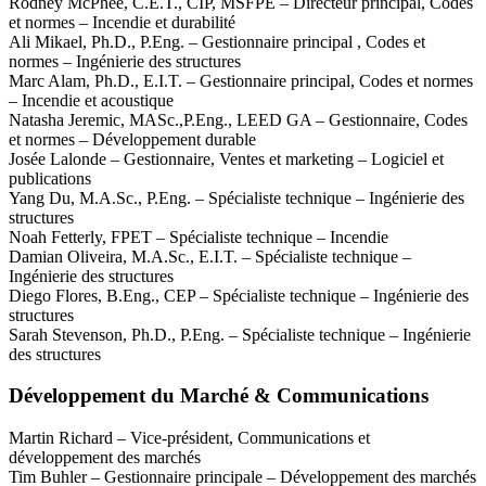
Rodney McPhee, C.E.T., CIP, MSFPE – Directeur principal, Codes
et normes – Incendie et durabilité
Ali Mikael, Ph.D., P.Eng. – Gestionnaire principal , Codes et
normes – Ingénierie des structures
Marc Alam, Ph.D., E.I.T. – Gestionnaire principal, Codes et normes
– Incendie et acoustique
Natasha Jeremic, MASc.,P.Eng., LEED GA –
Gestionnaire, Codes
et normes – Développement durable
Josée Lalonde – Gestionnaire, Ventes et marketing – Logiciel et
publications
Yang Du, M.A.Sc., P.Eng. – Spécialiste technique – Ingénierie des
structures
Noah Fetterly, FPET – Spécialiste technique – Incendie
Damian Oliveira, M.A.Sc., E.I.T. – Spécialiste technique –
Ingénierie des structures
Diego Flores, B.Eng., CEP – Spécialiste technique – Ingénierie des
structures
Sarah Stevenson,
Ph.D.,
P.Eng.
– Spécialiste technique – Ingénierie
des structures
Développement du Marché & Communications
Martin Richard – Vice-président, Communications et
développement des marchés
Tim Buhler – Gestionnaire principale – Développement des marchés